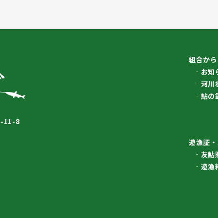
組合から
お知
河川
鮎の
11-8
遊漁証・
友鮎
遊漁