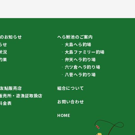
のお知らせ
へら鮒池のご案内
らせ
大島へら釣場
状況
大島ファミリー釣場
釣果
弁天ヘラ釣り場
六ツ倉ヘラ釣り場
八菅ヘラ釣り場
友鮎販売店
組合について
販売所・遊漁証取扱店
お問い合わせ
料金表
HOME