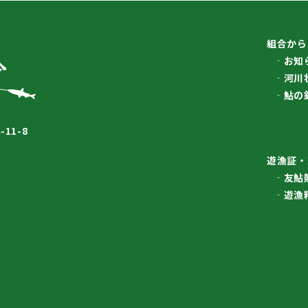
組合から
お知
河川
鮎の
11-8
遊漁証・
友鮎
遊漁