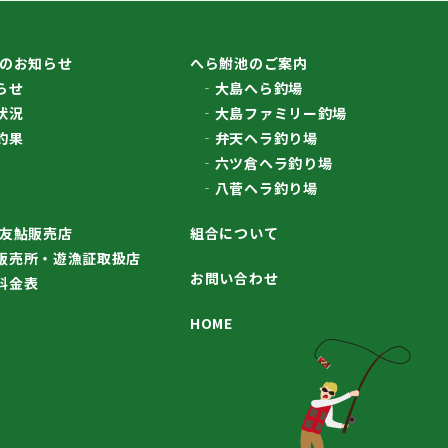
のお知らせ
へら鮒池のご案内
らせ
大島へら釣場
状況
大島ファミリー釣場
釣果
弁天ヘラ釣り場
六ツ倉ヘラ釣り場
八菅ヘラ釣り場
友鮎販売店
組合について
販売所・遊漁証取扱店
お問い合わせ
料金表
HOME