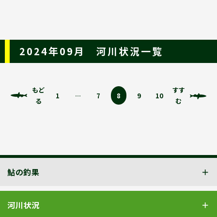
2024年09月 河川状況一覧
もど
すす
1
…
7
8
9
10
る
む
鮎の釣果
河川状況