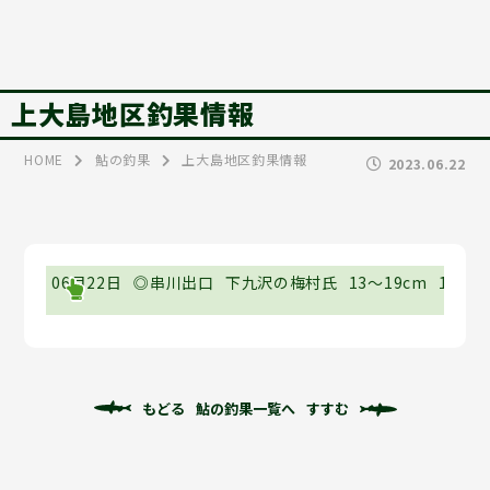
上大島地区釣果情報
HOME
鮎の釣果
上大島地区釣果情報
2023.06.22
06月22日
◎串川出口
下九沢の梅村氏
13～19cm
13尾
もどる
鮎の釣果一覧へ
すすむ