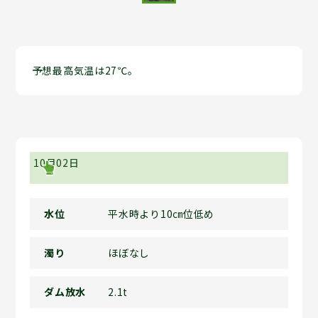
予想最高気温は27℃。
10月02日
水位
平水時より10㎝位低め
濁り
ほぼなし
ダム放水
2.1t