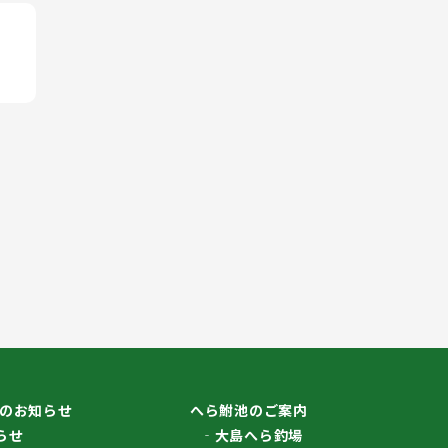
のお知らせ
へら鮒池のご案内
らせ
大島へら釣場