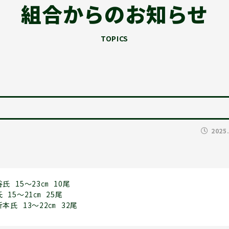
組合からのお知らせ
TOPICS
2025
谷氏
15～23㎝
10尾
氏
15～21㎝
25尾
折本氏
13～22㎝
32尾