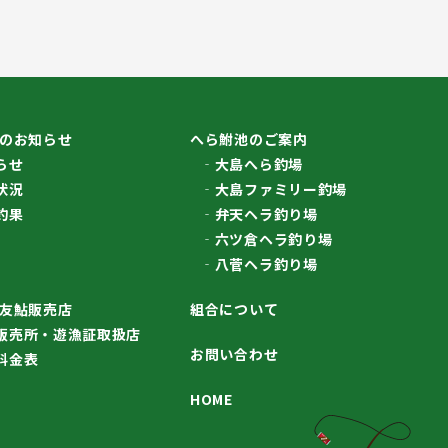
のお知らせ
へら鮒池のご案内
らせ
大島へら釣場
状況
大島ファミリー釣場
釣果
弁天ヘラ釣り場
六ツ倉ヘラ釣り場
八菅ヘラ釣り場
友鮎販売店
組合について
販売所・遊漁証取扱店
お問い合わせ
料金表
HOME