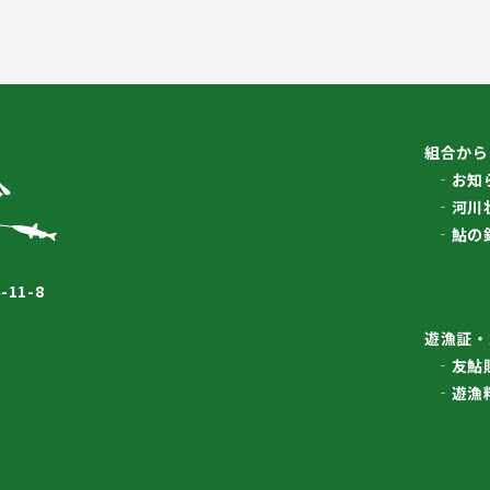
組合から
お知
河川
鮎の
11-8
遊漁証・
友鮎
遊漁