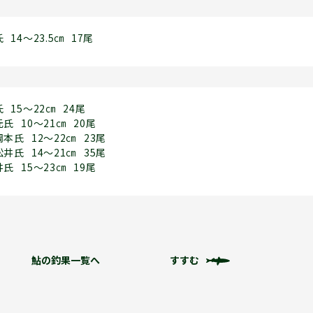
氏
14～23.5㎝
17尾
氏
15～22㎝
24尾
元氏
10～21㎝
20尾
岡本氏
12～22㎝
23尾
松井氏
14～21㎝
35尾
井氏
15～23㎝
19尾
鮎の釣果一覧へ
すすむ