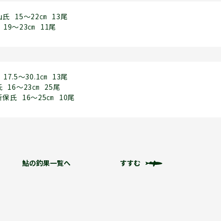
山氏
15～22㎝
13尾
19～23㎝
11尾
17.5～30.1㎝
13尾
氏
16～23㎝
25尾
新保氏
16～25㎝
10尾
鮎の釣果一覧へ
すすむ