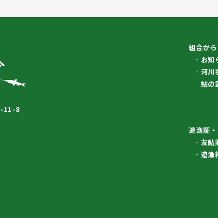
組合から
お知
河川
鮎の
11-8
遊漁証・
友鮎
遊漁