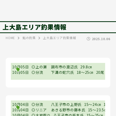
上大島エリア釣果情報
HOME
鮎の釣果
上大島エリア釣果情報
2025.10.06
10月05日
◎上の瀬
調布市の渡辺氏
29.8㎝
10月05日
◎分流
下溝の蛇穴氏
18～25㎝
20尾
10月04日
◎分流
八王子市の上野氏
15～24㎝
11尾
10月04日
◎リニア
あきる野市の藤本氏
15～23.5㎝
20
10月04日
◎大岩周り
八王子市の折本氏
15～25㎝
18尾