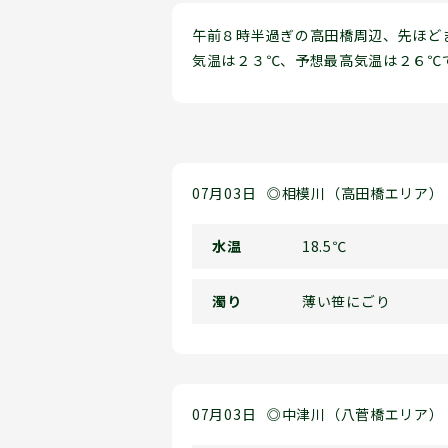
午前８時半過ぎの高田橋周辺、先ほど
気温は２３℃、予想最高気温は２６℃
07月03日
◎相模川（高田橋エリア）
水温
18.5℃
濁り
薄い笹にごり
07月03日
◎中津川（八菅橋エリア）