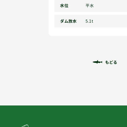
水位
平水
ダム放水
5.1t
もどる