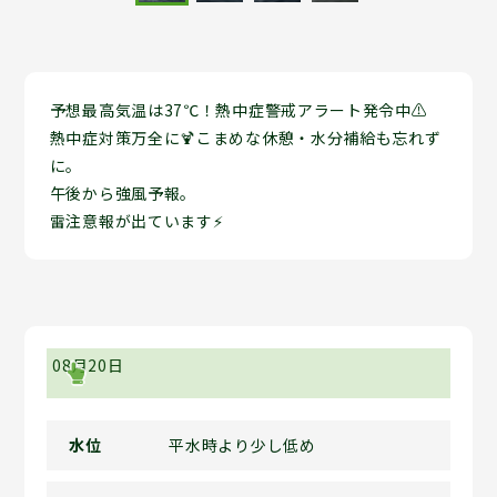
予想最高気温は37℃！熱中症警戒アラート発令中⚠
熱中症対策万全に🍹こまめな休憩・水分補給も忘れず
に。
午後から強風予報。
雷注意報が出ています⚡
08月20日
水位
平水時より少し低め