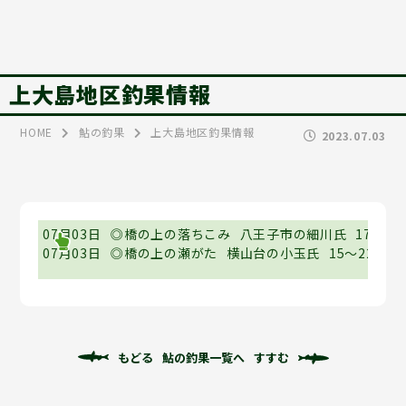
上大島地区釣果情報
HOME
鮎の釣果
上大島地区釣果情報
2023.07.03
07月03日
◎橋の上の落ちこみ
八王子市の細川氏
17～21
07月03日
◎橋の上の瀬がた
横山台の小玉氏
15～22.7cm
もどる
鮎の釣果一覧へ
すすむ