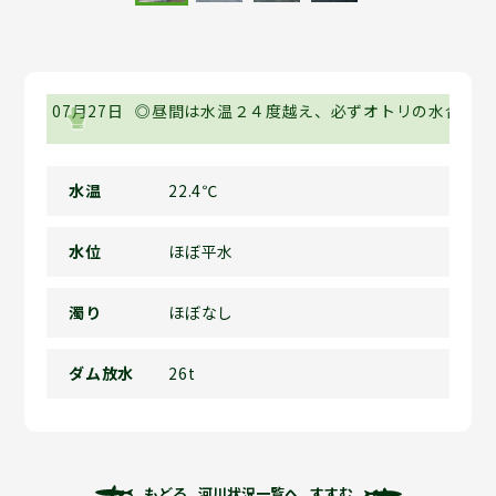
07月27日
◎昼間は水温２４度越え、必ずオトリの水合わせ
水温
22.4℃
水位
ほぼ平水
濁り
ほぼなし
ダム放水
26t
もどる
河川状況一覧へ
すすむ