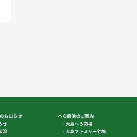
のお知らせ
へら鮒池のご案内
らせ
大島へら釣場
状況
大島ファミリー釣場