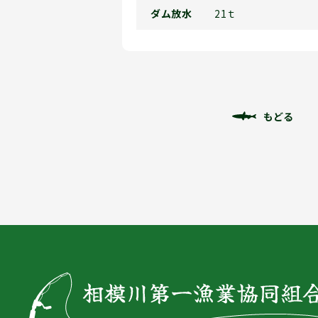
ダム放水
21ｔ
もどる