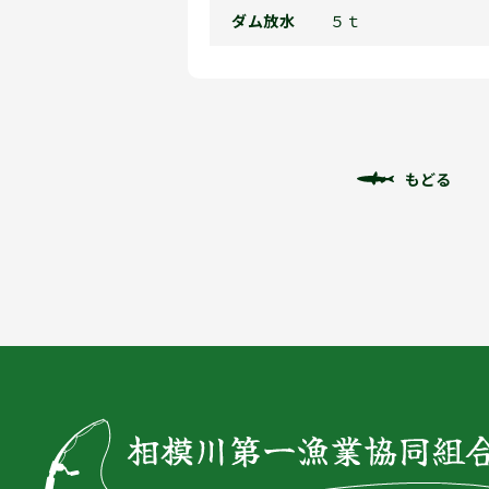
ダム放水
５ｔ
もどる