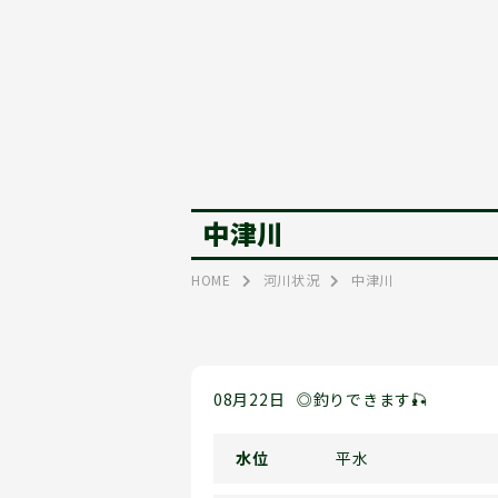
中津川
HOME
河川状況
中津川
08月22日
◎釣りできます🎣
水位
平水