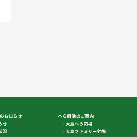
のお知らせ
へら鮒池のご案内
らせ
大島へら釣場
状況
大島ファミリー釣場