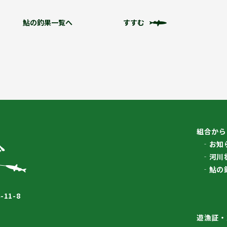
鮎の釣果一覧へ
すすむ
組合から
お知
河川
鮎の
11-8
遊漁証・