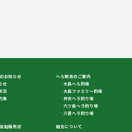
のお知らせ
へら鮒池のご案内
らせ
大島へら釣場
状況
大島ファミリー釣場
釣果
弁天ヘラ釣り場
六ツ倉ヘラ釣り場
八菅ヘラ釣り場
友鮎販売店
組合について