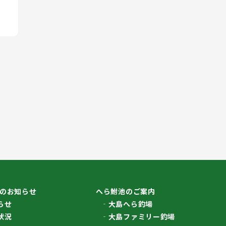
のお知らせ
へら鮒池のご案内
らせ
大島へら釣場
状況
大島ファミリー釣場