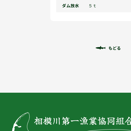
ダム放水
５ｔ
もどる