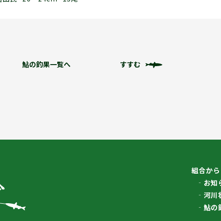
鮎の釣果一覧へ
すすむ
組合から
お知
河川
鮎の