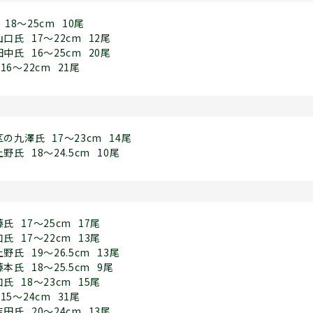
18～25cm
10尾
山口氏
17～22cm
12尾
田中氏
16～25cm
20尾
16～22cm
21尾
区の九澤氏
17～23cm
14尾
上野氏
18～24.5cm
10尾
藤氏
17～25cm
17尾
口氏
17～22cm
13尾
上野氏
19～26.5cm
13尾
藤本氏
18～25.5cm
9尾
口氏
18～23cm
15尾
15～24cm
31尾
吉田氏
20～24cm
13尾