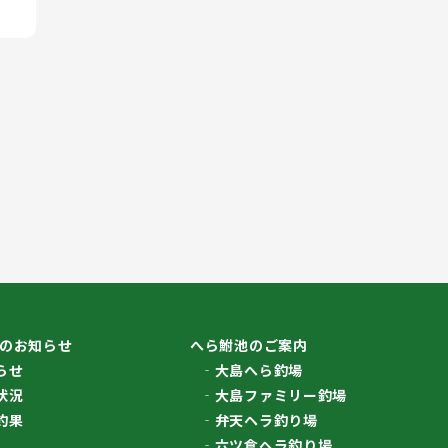
のお知らせ
へら鮒池のご案内
らせ
大島へら釣場
状況
大島ファミリー釣場
釣果
弁天ヘラ釣り場
六ツ倉ヘラ釣り場