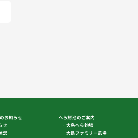
のお知らせ
へら鮒池のご案内
らせ
大島へら釣場
状況
大島ファミリー釣場