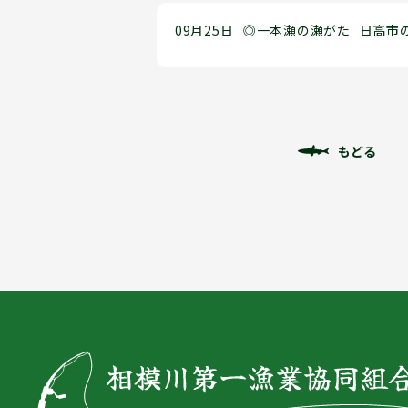
09月25日
◎一本瀬の瀬がた
日高市
もどる