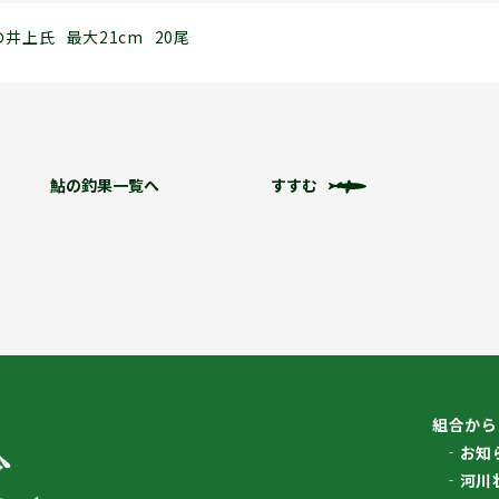
の井上氏
最大21cm
20尾
鮎の釣果一覧へ
すすむ
組合から
お知
河川