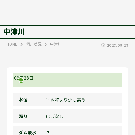
中津川
HOME
河川状況
中津川
2023.09.28
09月28日
水位
平水時より少し高め
濁り
ほぼなし
ダム放水
７ｔ