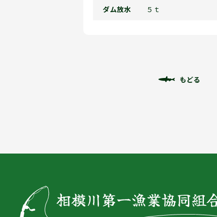
ダム放水
５ｔ
もどる