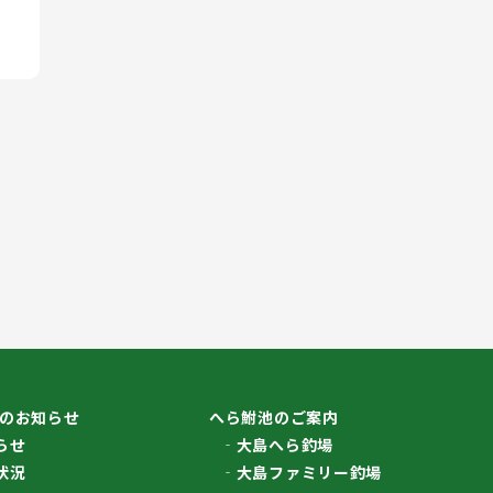
のお知らせ
へら鮒池のご案内
らせ
大島へら釣場
状況
大島ファミリー釣場