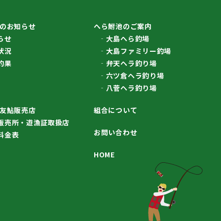
のお知らせ
へら鮒池のご案内
らせ
大島へら釣場
状況
大島ファミリー釣場
釣果
弁天ヘラ釣り場
六ツ倉ヘラ釣り場
八菅ヘラ釣り場
友鮎販売店
組合について
販売所・遊漁証取扱店
お問い合わせ
料金表
HOME