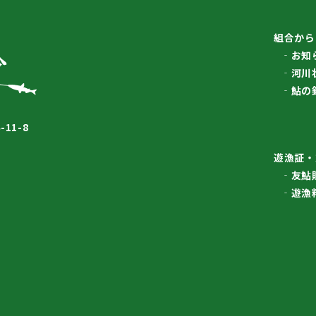
組合から
お知
河川
鮎の
11-8
遊漁証・
友鮎
遊漁