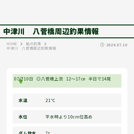
中津川 八菅橋周辺釣果情報
HOME
鮎の釣果
2024.07.10
中津川 八菅橋周辺釣果情報
07月10日
◎八菅橋上流
12～17㎝
半日で14尾
水温
21℃
水位
平水時より10cm位高め
ダム放水
7t