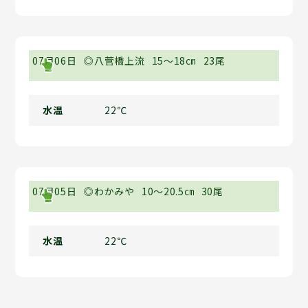
07月06日
◎八菅橋上流
15～18㎝
23尾
水温
22℃
07月05日
◎わかみや
10～20.5㎝
30尾
水温
22℃