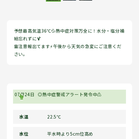
予想最高気温36℃💦熱中症対策万全に！水分・塩分補
給忘れずに🍹
雷注意報出てます⚡午後から天気の急変にご注意くだ
さい。
07月24日
◎熱中症警戒アラート発令中⚠
水温
22.5℃
水位
平水時より5cm位高め