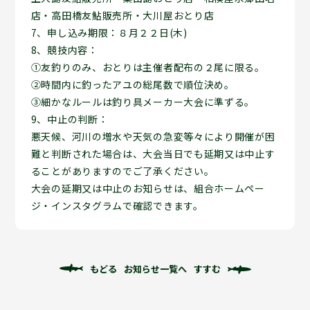
店・高田橋友鮎販売所・大川屋おとり店
7、申し込み期限：８月２２日(木)
8、競技内容：
①友釣りのみ、おとりは主催者配布の２尾に限る。
➁時間内に釣ったアユの総尾数で順位決め。
③細かなルールは釣り具メーカー大会に準ずる。
9、中止の判断：
悪天候、河川の増水や天気の急変等々により開催が困
難と判断された場合は、大会当日でも延期又は中止す
ることがありますのでご了承ください。
大会の延期又は中止のお知らせは、組合ホームペー
ジ・インスタグラムで確認できます。
もどる
お知らせ一覧へ
すすむ