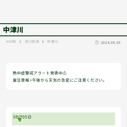
中津川
HOME
河川状況
中津川
2024.08.05
熱中症警戒アラート発表中⚠
雷注意報⚡午後から天気の急変にご注意ください。
08月05日