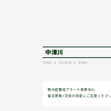
中津川
HOME
河川状況
中津川
熱中症警戒アラート発表中⚠
雷注意報⚡天気の急変にご注意くださ