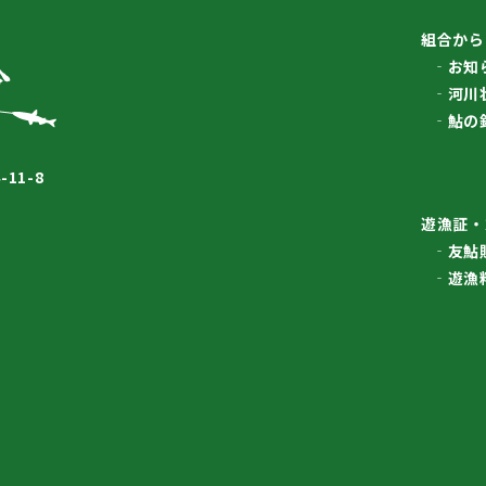
組合から
お知
河川
鮎の
11-8
遊漁証・
友鮎
遊漁