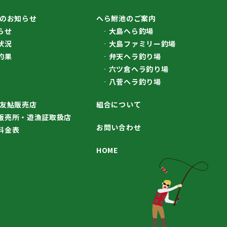
のお知らせ
へら鮒池のご案内
らせ
大島へら釣場
状況
大島ファミリー釣場
釣果
弁天ヘラ釣り場
六ツ倉ヘラ釣り場
八菅ヘラ釣り場
友鮎販売店
組合について
販売所・遊漁証取扱店
お問い合わせ
料金表
HOME