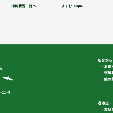
河川状況一覧へ
すすむ
組合から
お知
河川
鮎の
11-8
遊漁証・
友鮎