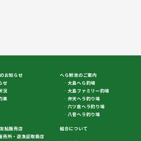
のお知らせ
へら鮒池のご案内
らせ
大島へら釣場
状況
大島ファミリー釣場
釣果
弁天ヘラ釣り場
六ツ倉ヘラ釣り場
八菅ヘラ釣り場
友鮎販売店
組合について
販売所・遊漁証取扱店