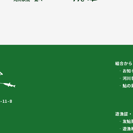
組合から
お知
河川
鮎の
11-8
遊漁証・
友鮎
遊漁