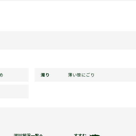
め
濁り
薄い笹にごり
河川状況一覧へ
すすむ