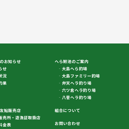
のお知らせ
へら鮒池のご案内
らせ
大島へら釣場
状況
大島ファミリー釣場
釣果
弁天ヘラ釣り場
六ツ倉ヘラ釣り場
八菅ヘラ釣り場
友鮎販売店
組合について
販売所・遊漁証取扱店
お問い合わせ
料金表