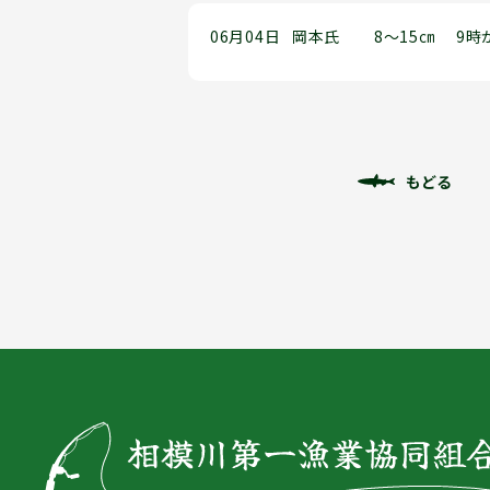
06月04日
岡本氏
8～15㎝
9時
もどる