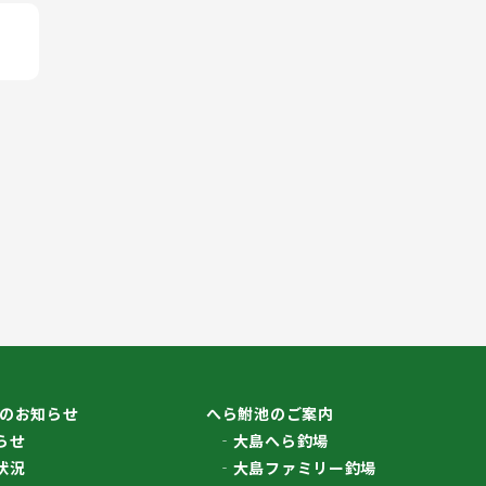
のお知らせ
へら鮒池のご案内
らせ
大島へら釣場
状況
大島ファミリー釣場