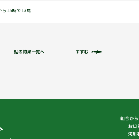
から15時で13尾
鮎の釣果一覧へ
すすむ
組合から
お知
河川