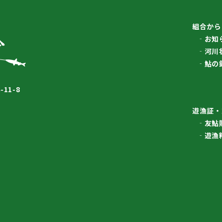
組合から
お知
河川
鮎の
11-8
遊漁証・
友鮎
遊漁