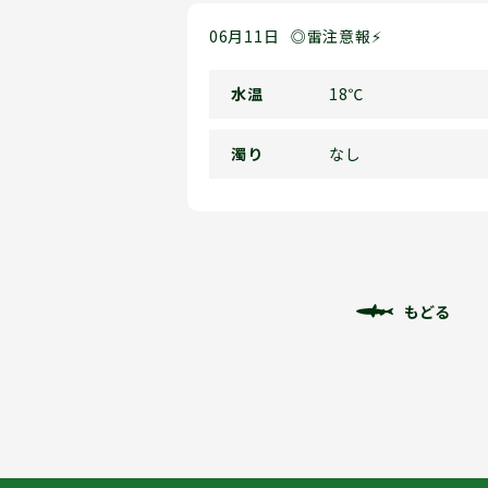
06月11日
◎雷注意報⚡
水温
18℃
濁り
なし
もどる