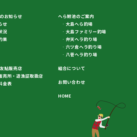
のお知らせ
へら鮒池のご案内
らせ
大島へら釣場
状況
大島ファミリー釣場
釣果
弁天ヘラ釣り場
六ツ倉ヘラ釣り場
八菅ヘラ釣り場
友鮎販売店
組合について
販売所・遊漁証取扱店
お問い合わせ
料金表
HOME