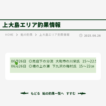
上大島エリア釣果情報
HOME
鮎の釣果
上大島エリア釣果情報
2025.06.26
06月26日
◎売店下の分流
大和市の川栄氏
15～22.5㎝
1
06月26日
◎橋の上の瀬
下九沢の梅村氏
15～22㎝
12尾
もどる
鮎の釣果一覧へ
すすむ