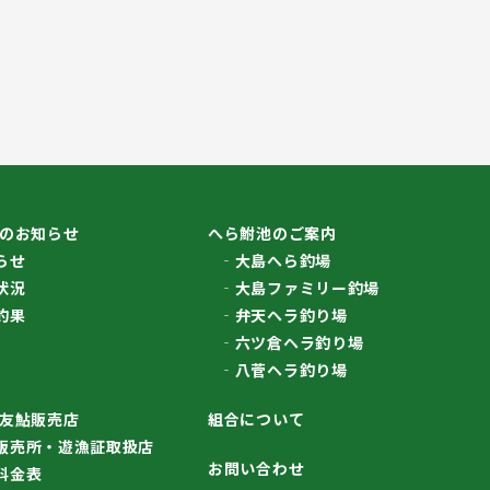
のお知らせ
へら鮒池のご案内
らせ
大島へら釣場
状況
大島ファミリー釣場
釣果
弁天ヘラ釣り場
六ツ倉ヘラ釣り場
八菅ヘラ釣り場
友鮎販売店
組合について
販売所・遊漁証取扱店
お問い合わせ
料金表