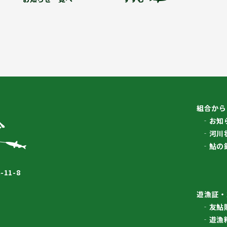
組合から
お知
河川
鮎の
11-8
遊漁証・
友鮎
遊漁