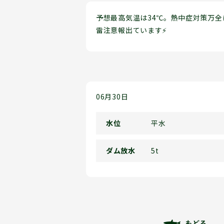
予想最高気温は34℃。熱中症対策万全に
雷注意報出ています⚡
06月30日
水位
平水
ダム放水
5t
もどる