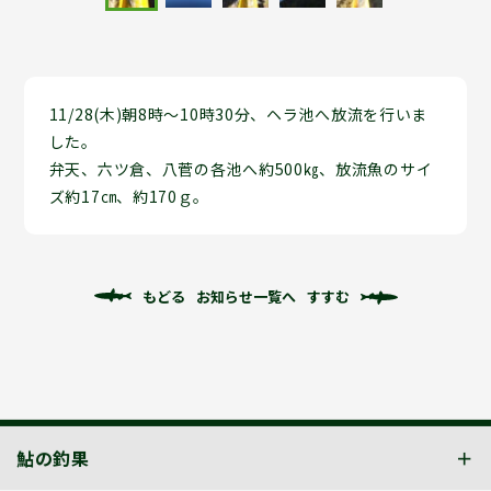
11/28(木)朝8時～10時30分、ヘラ池へ放流を行いま
した。
弁天、六ツ倉、八菅の各池へ約500㎏、放流魚のサイ
ズ約17㎝、約170ｇ。
もどる
お知らせ一覧へ
すすむ
鮎の釣果